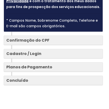
Privacidade
e com o tratamento dos meus dados
para fins de prospecção dos serviços educacionais.
* Campos Nome, Sobrenome Completo, Telefone e
E-mail são campos obrigatórios.
2
Confirmação do CPF
3
Cadastro / Login
4
Planos de Pagamento
Concluído