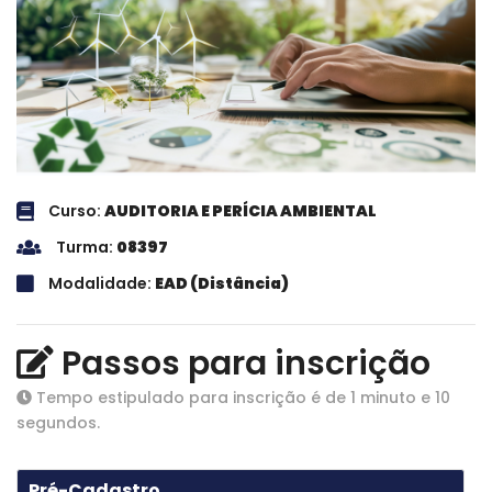
Curso:
AUDITORIA E PERÍCIA AMBIENTAL
Turma:
08397
Modalidade:
EAD (Distância)
Passos para inscrição
Tempo estipulado para inscrição é de 1 minuto e 10
segundos.
1
Pré-Cadastro