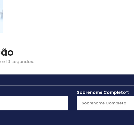
ção
 e 10 segundos.
Sobrenome Completo*: