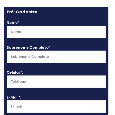
1
Pré-Cadastro
Nome*:
Sobrenome Completo*:
Celular*:
E-Mail*: