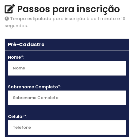
Passos para inscrição
Tempo estipulado para inscrição é de 1 minuto e 10
segundos.
1
Pré-Cadastro
Nome*:
Sobrenome Completo*:
Celular*: