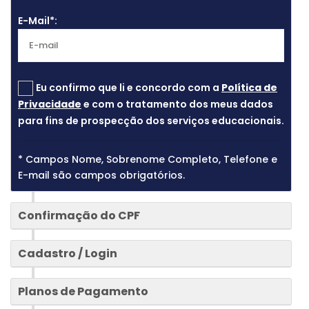
E-Mail*:
Eu confirmo que li e concordo com a
Política de
Privacidade
e com o tratamento dos meus dados
para fins de prospecção dos serviços educacionais.
* Campos Nome, Sobrenome Completo, Telefone e
E-mail são campos obrigatórios.
2
Confirmação do CPF
3
Cadastro / Login
4
Planos de Pagamento